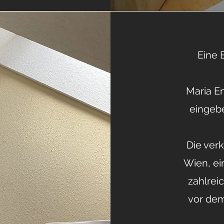
Eine 
Maria En
eingeb
Die ver
Wien, ei
zahlrei
vor de