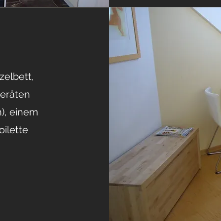
zelbett,
Geräten
), einem
ilette