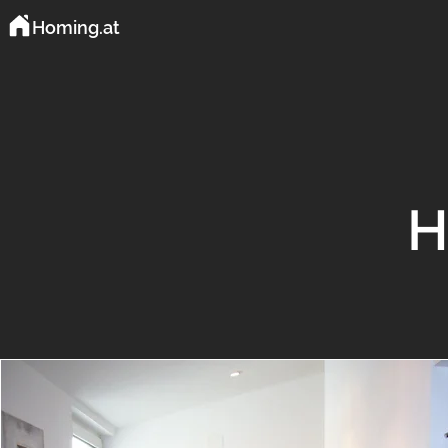
Homing.at
H