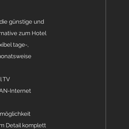
 die günstige und
ernative zum Hotel
ibel tage-,
monatsweise
l TV
AN-Internet
möglichkeit
um Detail komplett